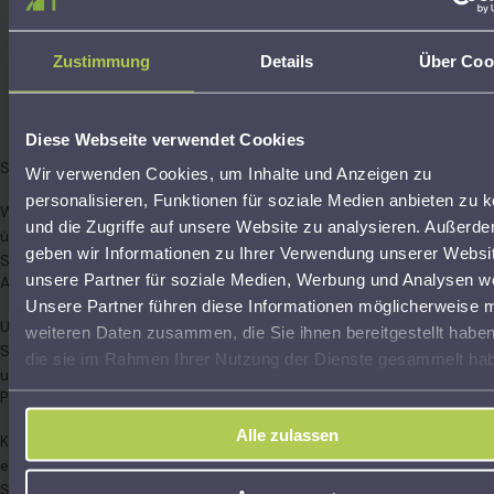
abgesichert und haftet im Falle einer fehlerhaften
Beratungsleistung. Sämtliche Leistungen im gesetzlichen
Zustimmung
Details
Über Coo
Beratungsumfang sind bereits mit dem jährlichen Mitgliedsbeitrag
sowie der einmaligen Aufnahmegebühr abgegolten – versteckte
oder zusätzliche Beratungskosten entstehen nicht. Die Aufsicht
Diese Webseite verwendet Cookies
über den Verein erfolgt durch die zuständige Oberfinanzbehörde.
Steuererklärung & Finanzamt
Wir verwenden Cookies, um Inhalte und Anzeigen zu
personalisieren, Funktionen für soziale Medien anbieten zu 
Wir erstellen Ihre Einkommensteuererklärung vollständig,
und die Zugriffe auf unsere Website zu analysieren. Außerd
übernehmen den Schriftverkehr mit dem Finanzamt und begleiten
geben wir Informationen zu Ihrer Verwendung unserer Websi
Sie bis zum Steuerbescheid.
unsere Partner für soziale Medien, Werbung und Analysen we
Auch nach der Abgabe für Sie da
Unsere Partner führen diese Informationen möglicherweise m
Unsere Unterstützung endet nicht mit der Abgabe Ihrer
weiteren Daten zusammen, die Sie ihnen bereitgestellt habe
Steuererklärung. Wir prüfen Bescheide, beantworten Rückfragen
die sie im Rahmen Ihrer Nutzung der Dienste gesammelt ha
und begleiten Sie bei allen weiteren Schritten.
Persönlich statt anonym
Alle zulassen
Keine Hotline, keine Software und keine Standardlösungen. Bei uns
erhalten Sie eine persönliche Beratung durch erfahrene
Steuerexperten.