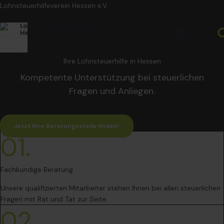
Zum
Lohnsteuerhilfeverein Hessen e.V.
Inhalt
Menü
Lohnsteuerhilfeverein
springen
Hessen e.V.
Ihre Lohnsteuerhilfe in Hessen
Kompetente Unterstützung bei steuerlichen
Fragen und Anliegen.
Jetzt Ihre Beratungsstelle finden!
01.
Fachkundige Beratung
Unsere qualifizierten Mitarbeiter stehen Ihnen bei allen steuerlichen
Fragen mit Rat und Tat zur Seite.
02.