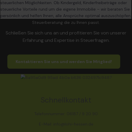
steuerlichen Möglichkeiten. Ob Kindergeld, Kinderfreibeträge oder
steuerliche Vorteile rund um die eigene Immobilie – wir beraten Sie
persönlich und helfen Ihnen, alle Ansprüche optimal auszuschöpfen.
Steuerberatung die zu Ihnen passt.
Schließen Sie sich uns an und profitieren Sie von unserer
Erfahrung und Expertise in Steuerfragen.
Kontaktieren Sie uns und werden Sie Mitglied!
Schnellkontakt
Telefonnummer: 06187 / 9 20 90
E-Mail: info@lohi-hessen.de