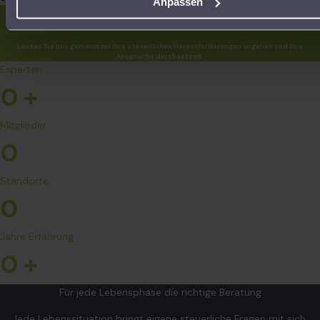
Anpassen
Jetzt aktiv werden!
Lassen Sie uns gemeinsam Ihre steuerlichen Herausforderungen angehen und Ihre
Ansprüche durchsetzen.
Experten
0
+
Mitglieder
0
Standorte
0
Jahre Erfahrung
0
+
Für jede Lebensphase die richtige Beratung
Jede Lebenssituation bringt eigene steuerliche Fragen mit sich.