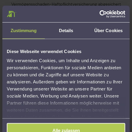
Vermögensschaden-Haftpflichtversicherung abgesichert
und haftet im Falle einer fehlerhaften Beratungsleistung.
Sämtliche Leistungen im gesetzlichen Beratungsumfang sind
bereits mit dem jährlichen Mitgliedsbeitrag sowie der
einmaligen Aufnahmegebühr abgegolten – versteckte oder
Zustimmung
Details
Über Cookies
zusätzliche Beratungskosten entstehen nicht. Die Aufsicht
über den Verein erfolgt durch die zuständige
Oberfinanzbehörde.
Diese Webseite verwendet Cookies
Steuererklärung &
Auch nach der
Persönlich statt
Wir verwenden Cookies, um Inhalte und Anzeigen zu
Finanzamt
Abgabe für Sie da
anonym
personalisieren, Funktionen für soziale Medien anbieten
Wir erstellen Ihre
Unsere
Keine Hotline, keine
zu können und die Zugriffe auf unsere Website zu
Einkommensteuerer
Unterstützung
Software und keine
analysieren. Außerdem geben wir Informationen zu Ihrer
klärung vollständig,
endet nicht mit der
Standardlösungen.
Verwendung unserer Website an unsere Partner für
übernehmen den
Abgabe Ihrer
Bei uns erhalten Sie
soziale Medien, Werbung und Analysen weiter. Unsere
Schriftverkehr mit
Steuererklärung. Wir
eine persönliche
Partner führen diese Informationen möglicherweise mit
dem Finanzamt und
prüfen Bescheide,
Beratung durch
weiteren Daten zusammen, die Sie ihnen bereitgestellt
begleiten Sie bis
beantworten
erfahrene
haben oder die sie im Rahmen Ihrer Nutzung der Dienste
zum
Rückfragen und
Steuerexperten.
gesammelt haben.
Steuerbescheid.
begleiten Sie bei
Alle zulassen
allen weiteren