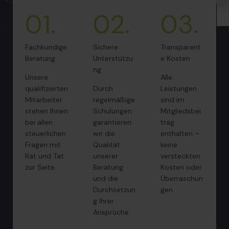
01.
02.
03.
Fachkundige
Sichere
Transparent
Beratung
Unterstützu
e Kosten
ng
Unsere
Alle
qualifizierten
Durch
Leistungen
Mitarbeiter
regelmäßige
sind im
stehen Ihnen
Schulungen
Mitgliedsbei
bei allen
garantieren
trag
steuerlichen
wir die
enthalten –
Fragen mit
Qualität
keine
Rat und Tat
unserer
versteckten
zur Seite.
Beratung
Kosten oder
und die
Überraschun
Durchsetzun
gen.
g Ihrer
Ansprüche.