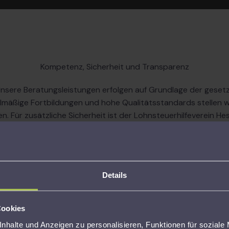
Kompetenz, Sicherheit und Transparenz
sere Beratungsleistungen erfolgen auf Grundlage der gesetz
mäßige Fortbildungen und hohe Qualitätsstandards stellen wir
. Für zusätzliche Sicherheit ist der Lohnsteuerhilfeverein 
t und haftet im Falle einer fehlerhaften Beratungsleistung. S
lichen Mitgliedsbeitrag sowie der einmaligen Aufnahmegebüh
n nicht. Die Aufsicht über den Verein erfolgt durch die zust
Auch nach der Abgabe für Sie da
Per
Details
Unsere Unterstützung endet nicht mit der Abgabe
Kei
m
Ihrer Steuererklärung. Wir prüfen Bescheide,
Sta
Cookies
d.
beantworten Rückfragen und begleiten Sie bei allen
per
nhalte und Anzeigen zu personalisieren, Funktionen für soziale