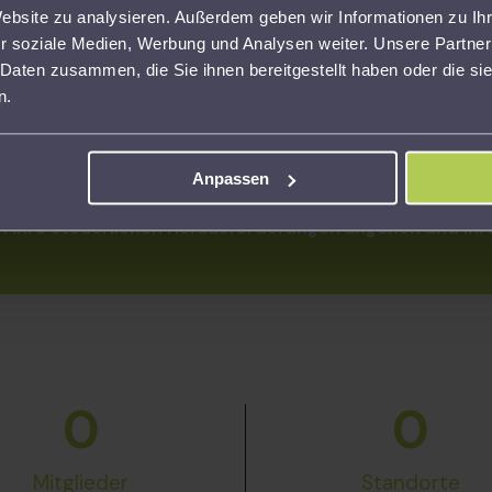
weiteren Schritten.
Ste
Website zu analysieren. Außerdem geben wir Informationen zu I
r soziale Medien, Werbung und Analysen weiter. Unsere Partner
 Daten zusammen, die Sie ihnen bereitgestellt haben oder die s
n.
Anpassen
Jetzt aktiv werden!
 Ihre steuerlichen Herausforderungen angehen und Ih
0
0
Mitglieder
Standorte