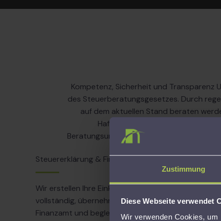
Kompetenz, Sicherheit und Transparenz Un
des Steuerberatungsgesetzes. Durch regel
auf dem aktuellen Stand beraten werden
Haftpflichtversicherung abgesicher
Beratungsumfang sind bereits mit dem jähr
Beratungskosten entstehe
Steuererklärung & Finanzamt
Zustimmung
Wir erstellen Ihre Einkommensteuererklärung
vollständig, übernehmen den Schriftverkehr mit de
Diese Webseite verwendet 
Finanzamt und begleiten Sie bis zum Steuerbeschei
Wir verwenden Cookies, um I