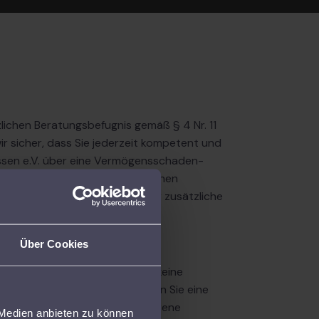
lichen Beratungsbefugnis gemäß § 4 Nr. 11
 sicher, dass Sie jederzeit kompetent und
Hessen e.V. über eine Vermögensschaden-
ämtliche Leistungen im gesetzlichen
r abgegolten – versteckte oder zusätzliche
ändige Oberfinanzbehörde.
sönlich statt anonym
Über Cookies
ne Hotline, keine Software und keine
ndardlösungen. Bei uns erhalten Sie eine
sönliche Beratung durch erfahrene
 Medien anbieten zu können