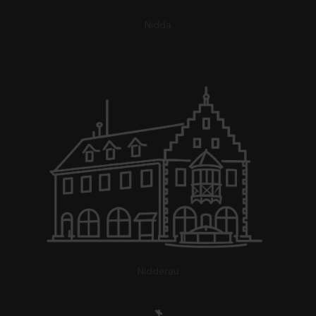
Nidda
Nidderau