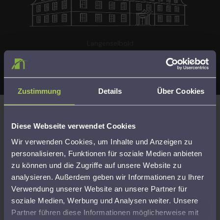
Langenselbold
Zustimmung
Details
Über Cookies
Diese Webseite verwendet Cookies
Kompetenz, Sicherheit und Transparenz
Wir verwenden Cookies, um Inhalte und Anzeigen zu
Kompetenz, Sicherheit und Transparenz Unsere
personalisieren, Funktionen für soziale Medien anbieten
Beratungsleistungen erfolgen auf Grundlage der gesetzlichen
zu können und die Zugriffe auf unsere Website zu
Beratungsbefugnis gemäß § 4 Nr. 11 des
analysieren. Außerdem geben wir Informationen zu Ihrer
Steuerberatungsgesetzes. Durch regelmäßige Fortbildungen
Verwendung unserer Website an unsere Partner für
und hohe Qualitätsstandards stellen wir sicher, dass Sie
soziale Medien, Werbung und Analysen weiter. Unsere
jederzeit kompetent und auf dem aktuellen Stand beraten
Partner führen diese Informationen möglicherweise mit
werden. Für zusätzliche Sicherheit ist der