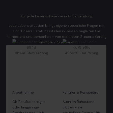
Für jede Lebensphase die richtige Beratung
Jede Lebenssituation bringt eigene steuerliche Fragen mit
sich. Unsere Beratungsstellen in Hessen begleiten Sie
kompetent und persönlich – von der ersten Steuererklärung
bis in den Ruhestand.
Arbeitnehmer
Rentner & Pensionäre
Ob Berufseinsteiger
Auch im Ruhestand
oder langjähriger
gibt es viele
Arbeitnehmer – wir
steuerliche Fragen. Wir