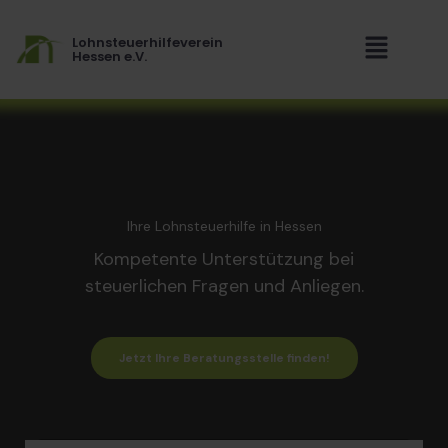
Zum
Menü
Inhalt
Lohnsteuerhilfeverein
springen
Hessen e.V.
Ihre Lohnsteuerhilfe in Hessen
Kompetente Unterstützung bei
steuerlichen Fragen und Anliegen.
Jetzt Ihre Beratungsstelle finden!