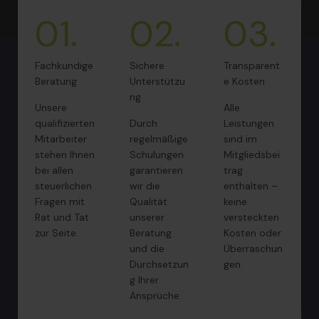
01.
02.
03.
Fachkundige
Sichere
Transparent
Beratung
Unterstützu
e Kosten
ng
Unsere
Alle
qualifizierten
Durch
Leistungen
Mitarbeiter
regelmäßige
sind im
stehen Ihnen
Schulungen
Mitgliedsbei
bei allen
garantieren
trag
steuerlichen
wir die
enthalten –
Fragen mit
Qualität
keine
Rat und Tat
unserer
versteckten
zur Seite.
Beratung
Kosten oder
und die
Überraschun
Durchsetzun
gen.
g Ihrer
Ansprüche.