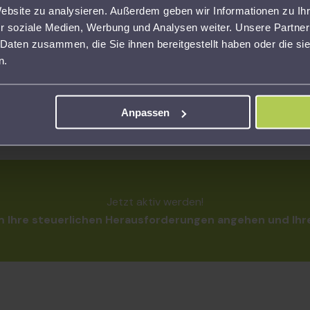
Website zu analysieren. Außerdem geben wir Informationen zu I
r soziale Medien, Werbung und Analysen weiter. Unsere Partner
Unsere Unterstützung endet nicht mit der Abgabe
Kei
 Daten zusammen, die Sie ihnen bereitgestellt haben oder die s
m
Ihrer Steuererklärung. Wir prüfen Bescheide,
Sta
n.
d.
beantworten Rückfragen und begleiten Sie bei allen
per
weiteren Schritten.
Ste
Anpassen
Jetzt aktiv werden!
 Ihre steuerlichen Herausforderungen angehen und Ih