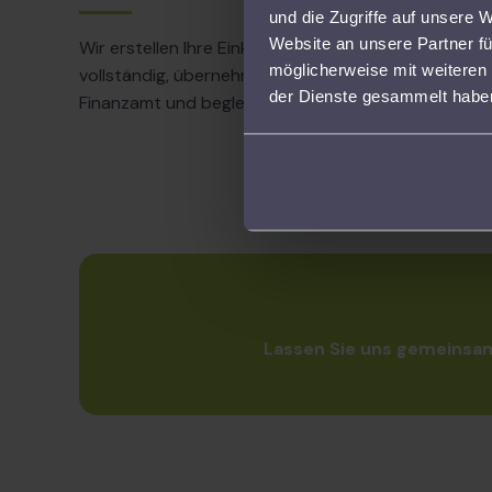
und die Zugriffe auf unsere 
Website an unsere Partner fü
Wir erstellen Ihre Einkommensteuererklärung
möglicherweise mit weiteren
vollständig, übernehmen den Schriftverkehr mit de
der Dienste gesammelt habe
Finanzamt und begleiten Sie bis zum Steuerbeschei
Lassen Sie uns gemeinsam