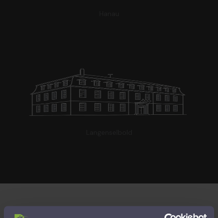
Hanau
Langenselbold