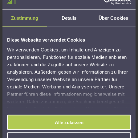
Kompetenz, Sicherheit und Transparenz
Kompetenz, Sicherheit und Transparenz Unsere
Zustimmung
Details
Über Cookies
Beratungsleistungen erfolgen auf Grundlage der gesetzlichen
Beratungsbefugnis gemäß § 4 Nr. 11 des
Steuerberatungsgesetzes. Durch regelmäßige Fortbildungen
und hohe Qualitätsstandards stellen wir sicher, dass Sie
Diese Webseite verwendet Cookies
jederzeit kompetent und auf dem aktuellen Stand beraten
Wir verwenden Cookies, um Inhalte und Anzeigen zu
werden. Für zusätzliche Sicherheit ist der
personalisieren, Funktionen für soziale Medien anbieten
Lohnsteuerhilfeverein Hessen e.V. über eine
zu können und die Zugriffe auf unsere Website zu
Vermögensschaden-Haftpflichtversicherung abgesichert
analysieren. Außerdem geben wir Informationen zu Ihrer
und haftet im Falle einer fehlerhaften Beratungsleistung.
Verwendung unserer Website an unsere Partner für
Sämtliche Leistungen im gesetzlichen Beratungsumfang sind
bereits mit dem jährlichen Mitgliedsbeitrag sowie der
soziale Medien, Werbung und Analysen weiter. Unsere
einmaligen Aufnahmegebühr abgegolten – versteckte oder
Partner führen diese Informationen möglicherweise mit
zusätzliche Beratungskosten entstehen nicht. Die Aufsicht
weiteren Daten zusammen, die Sie ihnen bereitgestellt
über den Verein erfolgt durch die zuständige
haben oder die sie im Rahmen Ihrer Nutzung der Dienste
Oberfinanzbehörde.
gesammelt haben.
Steuererklärung &
Auch nach der
Persönlich statt
Alle zulassen
Finanzamt
Abgabe für Sie da
anonym
Wir erstellen Ihre
Unsere
Keine Hotline, keine