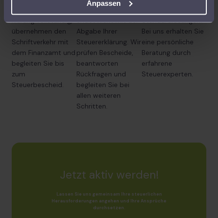
Anpassen
Einkommensteuerer
Unterstützung
Software und keine
klärung vollständig,
endet nicht mit der
Standardlösungen.
übernehmen den
Abgabe Ihrer
Bei uns erhalten Sie
Schriftverkehr mit
Steuererklärung. Wir
eine persönliche
dem Finanzamt und
prüfen Bescheide,
Beratung durch
begleiten Sie bis
beantworten
erfahrene
zum
Rückfragen und
Steuerexperten.
Steuerbescheid.
begleiten Sie bei
allen weiteren
Schritten.
Jetzt aktiv werden!
Lassen Sie uns gemeinsam Ihre steuerlichen
Herausforderungen angehen und Ihre Ansprüche
durchsetzen.