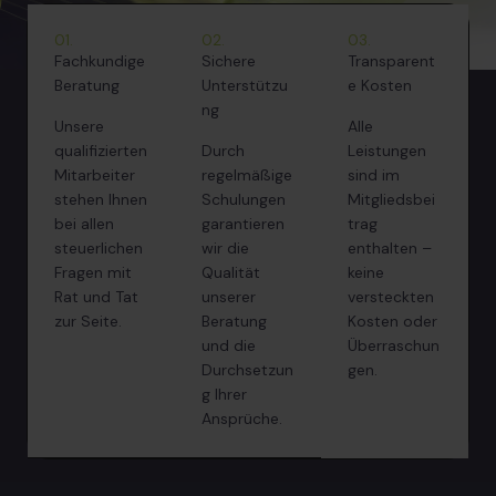
01.
02.
03.
Fachkundige
Sichere
Transparent
Beratung
Unterstützu
e Kosten
ng
Unsere
Alle
qualifizierten
Durch
Leistungen
Mitarbeiter
regelmäßige
sind im
stehen Ihnen
Schulungen
Mitgliedsbei
bei allen
garantieren
trag
steuerlichen
wir die
enthalten –
Fragen mit
Qualität
keine
Rat und Tat
unserer
versteckten
zur Seite.
Beratung
Kosten oder
und die
Überraschun
Durchsetzun
gen.
g Ihrer
Ansprüche.