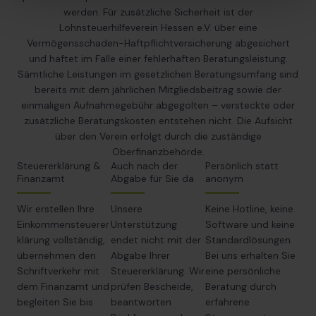
werden. Für zusätzliche Sicherheit ist der
Lohnsteuerhilfeverein Hessen e.V. über eine
Vermögensschaden-Haftpflichtversicherung abgesichert
und haftet im Falle einer fehlerhaften Beratungsleistung.
Sämtliche Leistungen im gesetzlichen Beratungsumfang sind
bereits mit dem jährlichen Mitgliedsbeitrag sowie der
einmaligen Aufnahmegebühr abgegolten – versteckte oder
zusätzliche Beratungskosten entstehen nicht. Die Aufsicht
über den Verein erfolgt durch die zuständige
Oberfinanzbehörde.
Steuererklärung &
Auch nach der
Persönlich statt
Finanzamt
Abgabe für Sie da
anonym
Wir erstellen Ihre
Unsere
Keine Hotline, keine
Einkommensteuerer
Unterstützung
Software und keine
klärung vollständig,
endet nicht mit der
Standardlösungen.
übernehmen den
Abgabe Ihrer
Bei uns erhalten Sie
Schriftverkehr mit
Steuererklärung. Wir
eine persönliche
dem Finanzamt und
prüfen Bescheide,
Beratung durch
begleiten Sie bis
beantworten
erfahrene