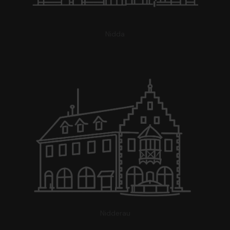
Nidda
Nidderau