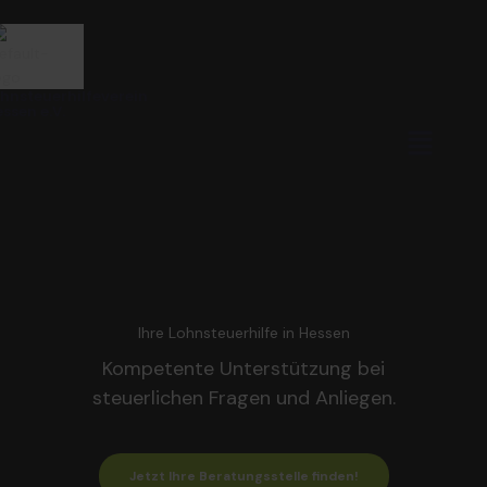
Zum
Inhalt
springen
hnsteuerhilfeverein
ssen e.V.
Menü
Ihre Lohnsteuerhilfe in Hessen
Kompetente Unterstützung bei
steuerlichen Fragen und Anliegen.
Jetzt Ihre Beratungsstelle finden!