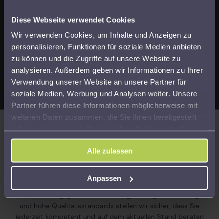
Diese Webseite verwendet Cookies
Wir verwenden Cookies, um Inhalte und Anzeigen zu
personalisieren, Funktionen für soziale Medien anbieten
Langenselbold
zu können und die Zugriffe auf unsere Website zu
analysieren. Außerdem geben wir Informationen zu Ihrer
Verwendung unserer Website an unsere Partner für
soziale Medien, Werbung und Analysen weiter. Unsere
Partner führen diese Informationen möglicherweise mit
weiteren Daten zusammen, die Sie ihnen bereitgestellt
haben oder die sie im Rahmen Ihrer Nutzung der Dienste
gesammelt haben.
Kompetenz, Sicherheit und Transparenz
Alle zulassen
Kompetenz, Sicherheit und Transparenz Unsere
Beratungsleistungen erfolgen auf Grundlage der gesetzlichen
Anpassen
Beratungsbefugnis gemäß § 4 Nr. 11 des
Steuerberatungsgesetzes. Durch regelmäßige Fortbildungen
und hohe Qualitätsstandards stellen wir sicher, dass Sie
jederzeit kompetent und auf dem aktuellen Stand beraten