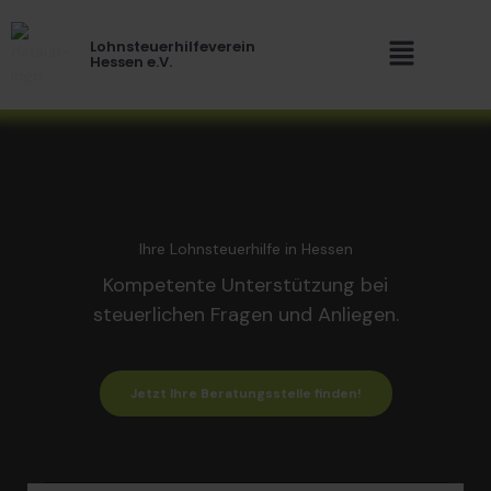
Zum
Menü
Inhalt
Lohnsteuerhilfeverein
springen
Hessen e.V.
Ihre Lohnsteuerhilfe in Hessen
Kompetente Unterstützung bei
steuerlichen Fragen und Anliegen.
Jetzt Ihre Beratungsstelle finden!