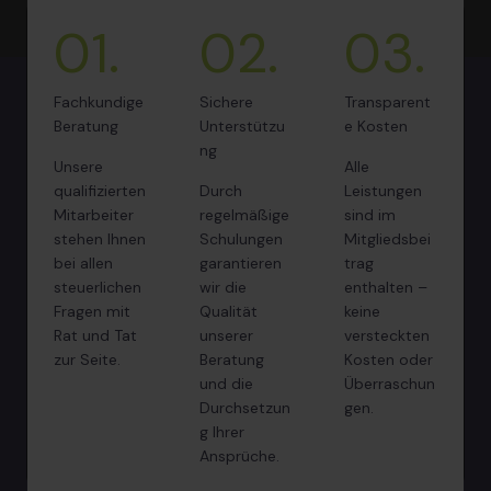
01.
02.
03.
Fachkundige
Sichere
Transparent
Beratung
Unterstützu
e Kosten
ng
Unsere
Alle
qualifizierten
Durch
Leistungen
Mitarbeiter
regelmäßige
sind im
stehen Ihnen
Schulungen
Mitgliedsbei
bei allen
garantieren
trag
steuerlichen
wir die
enthalten –
Fragen mit
Qualität
keine
Rat und Tat
unserer
versteckten
zur Seite.
Beratung
Kosten oder
und die
Überraschun
Durchsetzun
gen.
g Ihrer
Ansprüche.