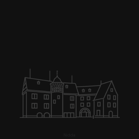
Nidda